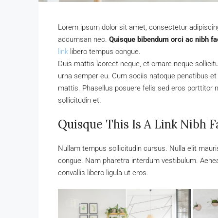
Lorem ipsum dolor sit amet, consectetur adipiscing 
accumsan nec.
Quisque bibendum orci ac nibh fac
link
libero tempus congue.
Duis mattis laoreet neque, et ornare neque sollici
urna semper eu. Cum sociis natoque penatibus et m
mattis. Phasellus posuere felis sed eros porttitor 
sollicitudin et.
Quisque This Is A Link Nibh F
Nullam tempus sollicitudin cursus. Nulla elit mauris
congue. Nam pharetra interdum vestibulum. Aenean 
convallis libero ligula ut eros.