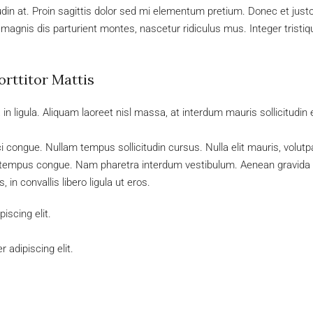
tudin at. Proin sagittis dolor sed mi elementum pretium. Donec et ju
agnis dis parturient montes, nascetur ridiculus mus. Integer tristiq
orttitor Mattis
n ligula. Aliquam laoreet nisl massa, at interdum mauris sollicitudin et
rci congue. Nullam tempus sollicitudin cursus. Nulla elit mauris, volutp
ero tempus congue. Nam pharetra interdum vestibulum. Aenean gravida mi
n convallis libero ligula ut eros.
iscing elit.
 adipiscing elit.