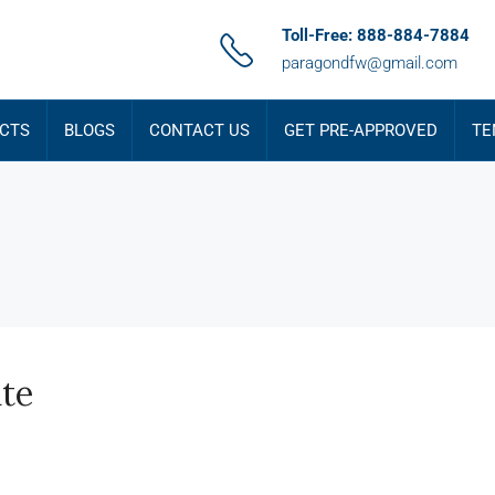
Toll-Free: 888-884-7884
paragondfw@gmail.com
CTS
BLOGS
CONTACT US
GET PRE-APPROVED
TE
te